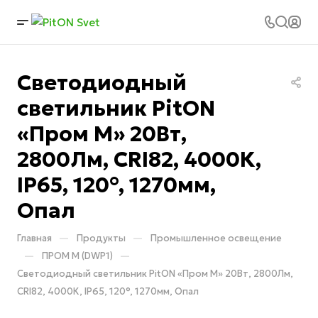
Светодиодный
светильник PitON
«Пром M» 20Вт,
2800Лм, CRI82, 4000К,
IP65, 120°, 1270мм,
Опал
—
—
Главная
Продукты
Промышленное освещение
—
—
ПРОМ M (DWP1)
Светодиодный светильник PitON «Пром M» 20Вт, 2800Лм,
CRI82, 4000К, IP65, 120°, 1270мм, Опал