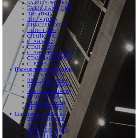
БАЗИС АРМ (DR18)
БАЗИС ЛАЙТ (DR9)
ЛИН (DS1)
ЛИН V (DR4)
ПИКСЕЛЬ (DR13)
ПОИНТ (DP2)
СПАЙК (DR1)
СТАН (DR7)
СТАН L (DP1)
СТАН L ЛАЙТ (DP5)
СТАН ЛАЙТ (DR10)
СТРУНА (DS3)
Промышленное освещение
АСТРАЛ (DHB1)
ВЕРТО PR (DWP9)
ВЕРТО PR2 (DWP9)
ВЕРТО PR3 (DWP9)
ПРОМ (DWP4)
ПРОМ M (DWP1)
ПРОМ S (DWP2)
Спортивное освещение
ВЕРТО SP (DSL6)
ВЕРТО SP2 (DSL6)
ВЕРТО SP3 (DSL6)
ОЛИМП (DSL7)