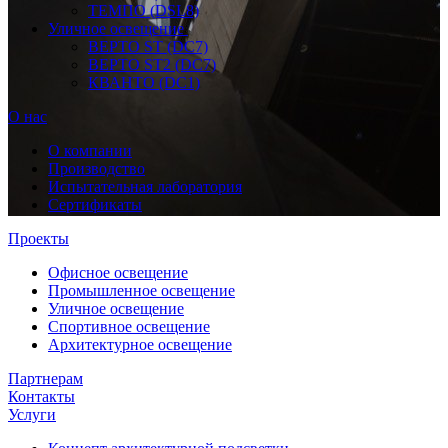
ТЕМПО (DSL8)
Уличное освещение
ВЕРТО ST (DC7)
ВЕРТО ST2 (DC7)
КВАНТО (DC1)
О нас
О компании
Производство
Испытательная лаборатория
Сертификаты
Проекты
Офисное освещение
Промышленное освещение
Уличное освещение
Спортивное освещение
Архитектурное освещение
Партнерам
Контакты
Услуги