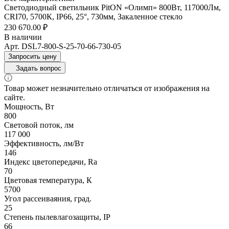
Светодиодный светильник PitON «Олимп» 800Вт, 117000Лм,
CRI70, 5700К, IP66, 25°, 730мм, Закаленное стекло
230 670.00 ₽
В наличии
Арт.
DSL7-800-S-25-70-66-730-05
Запросить цену
Задать вопрос
Товар может незначительно отличаться от изображения на
сайте.
Мощность, Вт
800
Световой поток, лм
117 000
Эффективность, лм/Вт
146
Индекс цветопередачи, Ra
70
Цветовая температура, К
5700
Угол рассеиваяния, град.
25
Степень пылевлагозащиты, IP
66